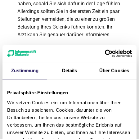
haben, sobald Sie sich dafür in der Lage fühlen.
Allerdings sollten Sie in der ersten Zeit ein paar
Stellungen vermeiden, die zu einer zu großen
Belastung Ihres Gelenks führen könnten. Ihr
Arzt kann Sie genauer darüber informieren.
Wie häufig finden nach der Operation
Kontrolluntersuchungen statt?
Im ersten Jahr nach der Operation finden
mehrere Kontrolluntersuchung statt. Später
Zustimmung
Details
Über Cookies
kann die Anzahl auf einmal pro Jahr oder nur
noch alle zwei oder drei Jahre reduziert werden.
Privatsphäre-Einstellungen
Das für Sie beste Intervall wird Ihr Arzt
bestimmen. Mithilfe der
Wir setzen Cookies ein, um Informationen über Ihren
Kontrolluntersuchungen kann Ihr Arzt mögliche
Besuch zu speichern. Cookies, darunter die von
Komplikationen frühzeitig erkennen.
Drittanbietern, helfen uns, unsere Website zu
verbessern, um Ihnen das bestmögliche Erlebnis auf
Schlagen Metalldetektoren aufgrund meiner
unserer Website zu bieten, und Ihnen auf Ihre Interessen
Endoprothese an?