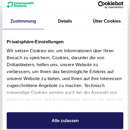
Wohnen und Teilhabeangebote für
Menschen mit Behinderungen
Kinder-, Jugend- und Familienhilfe
Zustimmung
Details
Über Cookies
Arbeit, Beschäftigung und Soziales
Privatsphäre-Einstellungen
Ausbildung in der Gesundheits- und
Sozialberufen
Wir setzen Cookies ein, um Informationen über Ihren
Besuch zu speichern. Cookies, darunter die von
Dienstleistungen für Gesundheits- und
Drittanbietern, helfen uns, unsere Website zu
Sozialeinrichtungen
verbessern, um Ihnen das bestmögliche Erlebnis auf
unserer Website zu bieten, und Ihnen auf Ihre Interessen
zugeschnittene Angebote zu machen. Technisch
notwendige Cookies werden auch bei der Auswahl von
ablehnen gesetzt. Ihre Einstellungen können Sie jederzeit
am Seitenende unter Cookie-Einstellungen ändern.
Seite teilen
Weitere Informationen hierzu finden Sie in unserer
Datenschutzerklärung
.
Alle zulassen