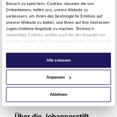
Besuch zu speichern. Cookies, darunter die von
Das Evangelische Herzzentrum Coswig ist ein
Drittanbietern, helfen uns, unsere Website zu
interdisziplinäres Zentrum für kardiovaskuläre
verbessern, um Ihnen das bestmögliche Erlebnis auf
Medizin und steht für moderne sowie
unserer Website zu bieten, und Ihnen auf Ihre Interessen
fachübergreifende Herzmedizin. Als
zugeschnittene Angebote zu machen. Technisch
spezialisierte Fachklinik vereint das
notwendige Cookies werden auch bei der Auswahl von
Herzzentrum die Kliniken für Herz- und
ablehnen gesetzt. Ihre Einstellungen können Sie jederzeit
Gefäßchirurgie, Kardiologie und Angiologie,
am Seitenende unter Cookie-Einstellungen ändern.
Anästhesiologie und Intensivmedizin. Wir
Weitere Informationen hierzu finden Sie in unserer
behandeln das gesamte Spektrum von
Datenschutzerklärung
.
Alle zulassen
Herzerkrankungen. Mit Ausnahme von
Herztransplantationen setzen unsere Ärzt*innen
Anpassen
alle modernen Diagnose- und
Therapieverfahren in der kardiovaskulären
Medizin ein. Die im Jahre 1998 eröffnete Klinik
Ablehnen
verfügt über 128 Betten und beschäftigt rund
320 Mitarbeiter*innen.
Über die Johannesstift