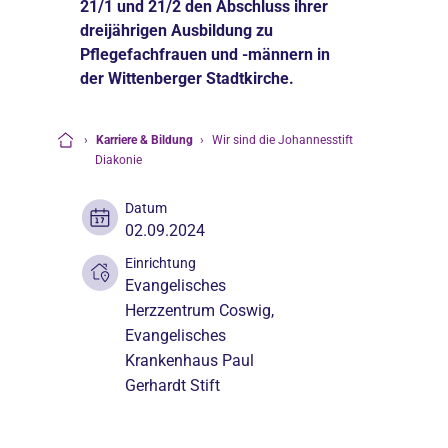
21/1 und 21/2 den Abschluss ihrer
dreijährigen Ausbildung zu
Pflegefachfrauen und -männern in
der Wittenberger Stadtkirche.
›
Karriere & Bildung
›
Wir sind die Johannesstift
Startseite
Diakonie
Datum
02.09.2024
Einrichtung
Evangelisches
Herzzentrum Coswig,
Evangelisches
Krankenhaus Paul
Gerhardt Stift