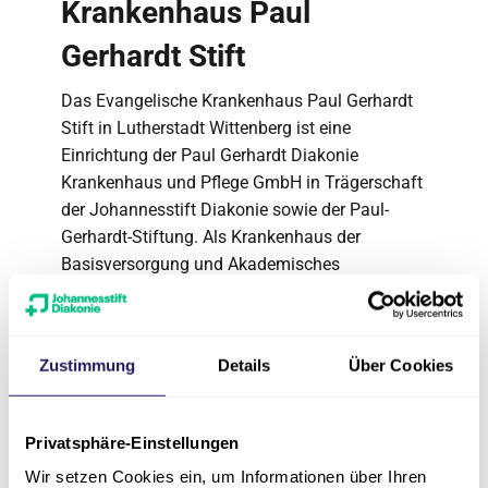
Krankenhaus Paul
Gerhardt Stift
Das Evangelische Krankenhaus Paul Gerhardt
Stift in Lutherstadt Wittenberg ist eine
Einrichtung der Paul Gerhardt Diakonie
Krankenhaus und Pflege GmbH in Trägerschaft
der Johannesstift Diakonie sowie der Paul-
Gerhardt-Stiftung. Als Krankenhaus der
Basisversorgung und Akademisches
Lehrkrankenhaus der Martin-Luther-Universität
Halle-Wittenberg bieten wir neben einer
hochwertigen Allgemein- und Notfallversorgung
Zustimmung
Details
Über Cookies
auch spezialisierte Fachbereiche und Zentren.
Über das Evangelische
Privatsphäre-Einstellungen
Herzzentrum Coswig
Wir setzen Cookies ein, um Informationen über Ihren