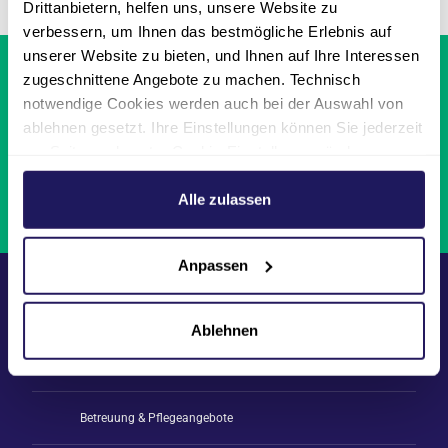
Drittanbietern, helfen uns, unsere Website zu
verbessern, um Ihnen das bestmögliche Erlebnis auf
unserer Website zu bieten, und Ihnen auf Ihre Interessen
Einrichtungen &
zugeschnittene Angebote zu machen. Technisch
Leistungen finden
notwendige Cookies werden auch bei der Auswahl von
ablehnen gesetzt. Ihre Einstellungen können Sie jederzeit
Aktuelle
am Seitenende unter Cookie-Einstellungen ändern.
Stellenangebote
Weitere Informationen hierzu finden Sie in unserer
Datenschutzerklärung
.
Alle zulassen
Kontakt &
Ansprechpartner*innen
Anpassen
Medizinische Versorgung
Ablehnen
Pflege & Wohnen
Betreuung & Pflegeangebote