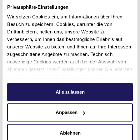
Die
Klinik für MIC
zeigt besonders starke
Privatsphäre-Einstellungen
Ergebnisse in der operativen Medizin. Die
Wir setzen Cookies ein, um Informationen über Ihren
Spezialistin für minimalinvasive Operationen
Besuch zu speichern. Cookies, darunter die von
liegt bei den häufigen chirurgischen Eingriffen
Drittanbietern, helfen uns, unsere Website zu
deutlich besser als der bundesweite Vergleich.
verbessern, um Ihnen das bestmögliche Erlebnis auf
unserer Website zu bieten, und Ihnen auf Ihre Interessen
Über die IQM-Kriterien
zugeschnittene Angebote zu machen. Technisch
notwendige Cookies werden auch bei der Auswahl von
Die Initiative Qualitätsmedizin (IQM) ist ein
ablehnen gesetzt. Ihre Einstellungen können Sie jederzeit
trägerübergreifender Zusammenschluss von
am Seitenende unter Cookie-Einstellungen ändern.
rund 500 Krankenhäusern in Deutschland und
Weitere Informationen hierzu finden Sie in unserer
der Schweiz. Die Qualitätsmessung erfolgt
Datenschutzerklärung
.
Alle zulassen
nicht durch subjektive Befragungen, sondern
durch harte medizinische Fakten (Mortalität,
Anpassen
Komplikationsraten, Mengenströme), was die
Ergebnisse objektiv und vergleichbar macht.
Ablehnen
Detaillierte Qualitätsberichte und die