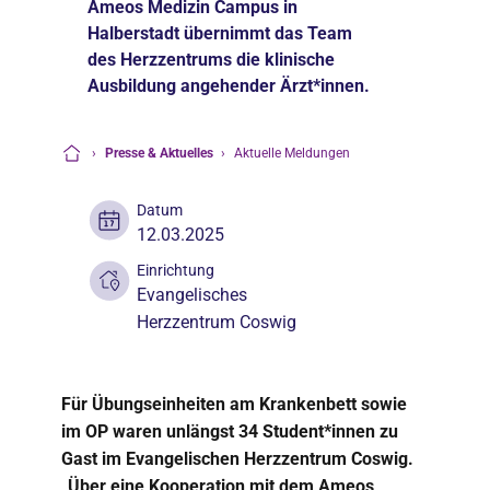
Ameos Medizin Campus in
Halberstadt übernimmt das Team
des Herzzentrums die klinische
Ausbildung angehender Ärzt*innen.
›
Presse & Aktuelles
›
Aktuelle Meldungen
Startseite
Datum
12.03.2025
Einrichtung
Evangelisches
Herzzentrum Coswig
Für Übungseinheiten am Krankenbett sowie
im OP waren unlängst 34 Student*innen zu
Gast im Evangelischen Herzzentrum Coswig.
„Über eine Kooperation mit dem Ameos