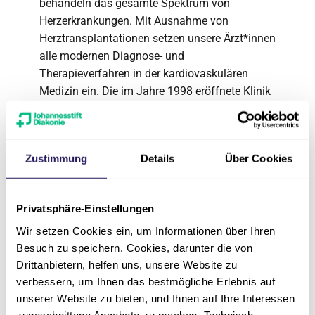
behandeln das gesamte Spektrum von
Herzerkrankungen. Mit Ausnahme von
Herztransplantationen setzen unsere Ärzt*innen
alle modernen Diagnose- und
Therapieverfahren in der kardiovaskulären
Medizin ein. Die im Jahre 1998 eröffnete Klinik
verfügt über 128 Betten und beschäftigt rund
320 Mitarbeiter*innen.
Über die Johannesstift
Zustimmung
Details
Über Cookies
Diakonie
Privatsphäre-Einstellungen
Die Johannesstift Diakonie gAG ist das größte
Wir setzen Cookies ein, um Informationen über Ihren
konfessionelle Gesundheits- und
Besuch zu speichern. Cookies, darunter die von
Sozialunternehmen in der Region Berlin und
Drittanbietern, helfen uns, unsere Website zu
Nordostdeutschland. Über 11.740
verbessern, um Ihnen das bestmögliche Erlebnis auf
Mitarbeitende leisten moderne Medizin,
unserer Website zu bieten, und Ihnen auf Ihre Interessen
zugewandte Betreuung und Beratung im
zugeschnittene Angebote zu machen. Technisch