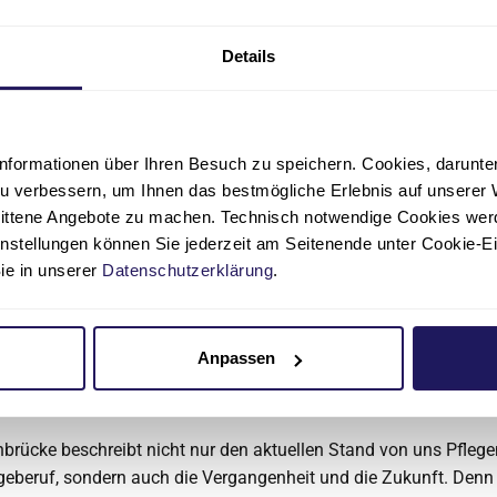
ler, Präsidentin des Deutschen Pflegerats und Mitglied der Fach
Details
rücke ist ein starkes Pflegewort, weil es sofort Bilder erzeugt. 
cht nur Menschen mit Hilfebedarf und Fachpersonen, sondern au
Erfahrungen, Wissen und Verantwortung.“
nformationen über Ihren Besuch zu speichern. Cookies, darunter 
 Pflegefachkraft in der Evangelischen Elisabeth Klinik und La
u verbessern, um Ihnen das bestmögliche Erlebnis auf unserer 
eutschlands beliebtester Pflegeprofi“ 2025:
nittene Angebote zu machen. Technisch notwendige Cookies wer
instellungen können Sie jederzeit am Seitenende unter Cookie-E
erationenbrücke zeigt genau das, was wir im Alltag erleben: N
Sie in unserer
Datenschutzerklärung
.
äfte sind auf dem neuesten Wissensstand, während Menschen m
 jüngeren Generation wichtiges Praxiswissen weitergeben. Gena
orgt dafür, dass in der Praxis alles zusammenkommt und mitei
 Pflege verbindet.“
Anpassen
Pflegedirektorin, Evangelische Lungenklinik:
brücke beschreibt nicht nur den aktuellen Stand von uns Pfleg
geberuf, sondern auch die Vergangenheit und die Zukunft. De