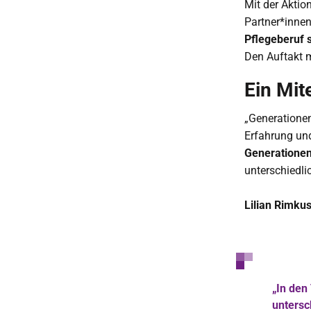
Mit der Aktio
Partner*inne
Pflegeberuf 
Den Auftakt m
Ein Mit
„Generationen
Erfahrung und
Generatione
unterschiedl
Lilian Rimkus
„In den
untersc