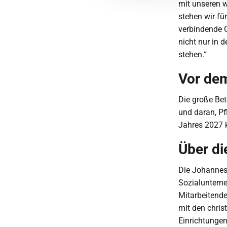
mit unseren w
stehen wir fü
verbindende 
nicht nur in d
stehen.“
Vor dem
Die große Bet
und daran, Pf
Jahres 2027 
Über di
Die Johanness
Sozialuntern
Mitarbeitend
mit den chris
Einrichtunge