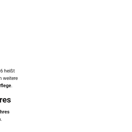
6 heißt
n weitere
flege
.
res
ahres
.