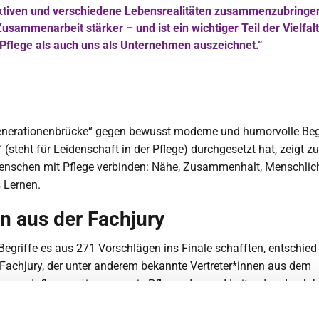
tiven und verschiedene Lebensrealitäten zusammenzubringe
usammenarbeit stärker – und ist ein wichtiger Teil der Vielfalt
Pflege als auch uns als Unternehmen auszeichnet.“
enerationenbrücke“ gegen bewusst moderne und humorvolle Begr
“ (steht für Leidenschaft in der Pflege) durchgesetzt hat, zeigt 
Menschen mit Pflege verbinden: Nähe, Zusammenhalt, Menschlic
 Lernen.
 aus der Fachjury
egriffe es aus 271 Vorschlägen ins Finale schafften, entschied
Fachjury, der unter anderem bekannte Vertreter*innen aus dem
esen, Influencer*innen sowie Pflegenden und Leitenden der Joh
ehörten.