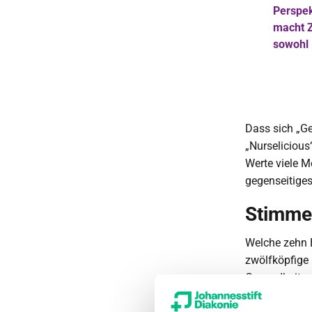
Perspek
macht Z
sowohl 
Dass sich „G
„Nurselicious
Werte viele 
gegenseitiges
Stimmen
Welche zehn B
zwölfköpfige 
Gesundheitsw
Diakonie ang