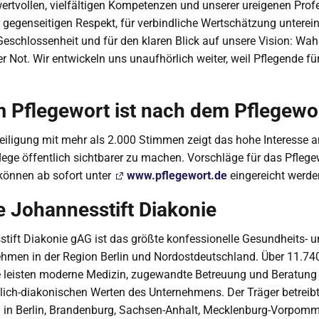
ertvollen, vielfältigen Kompetenzen und unserer ureigenen Profe
r gegenseitigen Respekt, für verbindliche Wertschätzung unterein
Geschlossenheit und für den klaren Blick auf unsere Vision: W
er Not. Wir entwickeln uns unaufhörlich weiter, weil Pflegende für
 Pflegewort ist nach dem Pflegewo
eiligung mit mehr als 2.000 Stimmen zeigt das hohe Interesse a
lege öffentlich sichtbarer zu machen. Vorschläge für das Pflege
können ab sofort unter
www.pflegewort.de
eingereicht werde
e Johannesstift Diakonie
tift Diakonie gAG ist das größte konfessionelle Gesundheits- 
ehmen in der Region Berlin und Nordostdeutschland. Über 11.74
e leisten moderne Medizin, zugewandte Betreuung und Beratung
tlich-diakonischen Werten des Unternehmens. Der Träger betreib
n in Berlin, Brandenburg, Sachsen-Anhalt, Mecklenburg-Vorpomm