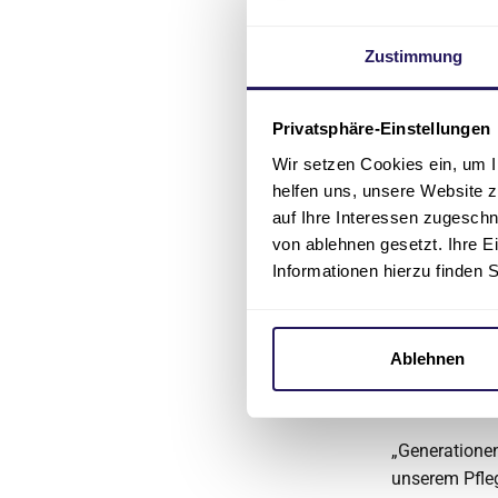
Christine Vog
Zustimmung
„Generationenb
verbindet ni
Lebensalter, 
Privatsphäre-Einstellungen
Wir setzen Cookies ein, um I
Doran Mucha,
helfen uns, unsere Website z
Berlin von „D
auf Ihre Interessen zugesch
von ablehnen gesetzt. Ihre E
„Das Wort Gen
Informationen hierzu finden 
Pflegefachkr
Erfahrung der
Verbindung s
verschmilzt –
Ablehnen
Bianka Grau, 
„Generationen
unserem Pfle