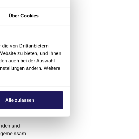
jury, erklärt:
Über Cookies
Pflege
ch
die von Drittanbietern,
ndessieger
Website zu bieten, und Ihnen
den auch bei der Auswahl
instellungen ändern. Weitere
eue
it mehr
u diese
nander
Alle zulassen
enden und
nn gemeinsam