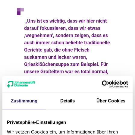
„Uns ist es wichtig, dass wir hier nicht
darauf fokussieren, dass wir etwas
‚wegnehmen‘, sondern zeigen, dass es
auch immer schon beliebte traditionelle
Gerichte gab, die ohne Fleisch
auskamen und lecker waren,
Griesklößchensuppe zum Beispiel. Für
unsere Großeltern war es total normal,
nur am Wochenende Fleisch zu essen.“
Janina Briese
Zustimmung
Details
Über Cookies
Mehr regionale Waren
Privatsphäre-Einstellungen
Wir setzen Cookies ein, um Informationen über Ihren
Ein weiteres wichtiges Ziel des Caterings ist die