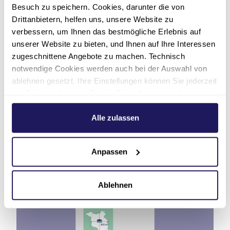
Besuch zu speichern. Cookies, darunter die von
Regionalität der verarbeiteten Lebensmittel. Da
Drittanbietern, helfen uns, unsere Website zu
der Begriff „Regionalität“ nicht geschützt ist,
verbessern, um Ihnen das bestmögliche Erlebnis auf
können sich Versorger wie die Johannesstift
unserer Website zu bieten, und Ihnen auf Ihre Interessen
Diakonie Services selbst Regeln auferlegen, wie
zugeschnittene Angebote zu machen. Technisch
Janina Briese erläutert: „Für uns gilt ein
notwendige Cookies werden auch bei der Auswahl von
Umkreis von maximal 300 Kilometern als
ablehnen gesetzt. Ihre Einstellungen können Sie jederzeit
regional
. Und Polen liegt dabei näher an Berlin
am Seitenende unter Cookie-Einstellungen ändern.
als Bayern.“
Weitere Informationen hierzu finden Sie in unserer
Datenschutzerklärung
.
Alle zulassen
Der Anteil
regionaler Waren
konnte
innerhalb von fast zwei Jahren
von 14,5 %
auf 24,4 % gesteigert
werden.
Anpassen
Ablehnen