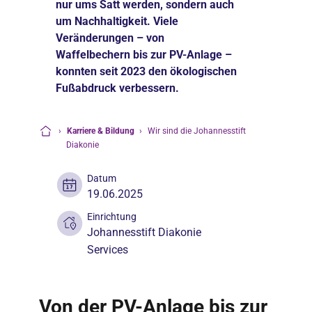
nur ums Satt werden, sondern auch
um Nachhaltigkeit. Viele
Veränderungen – von
Waffelbechern bis zur PV-Anlage –
konnten seit 2023 den ökologischen
Fußabdruck verbessern.
›
Karriere & Bildung
›
Wir sind die Johannesstift
Startseite
Diakonie
Datum
19.06.2025
Einrichtung
Johannesstift Diakonie
Services
Von der PV-Anlage bis zur