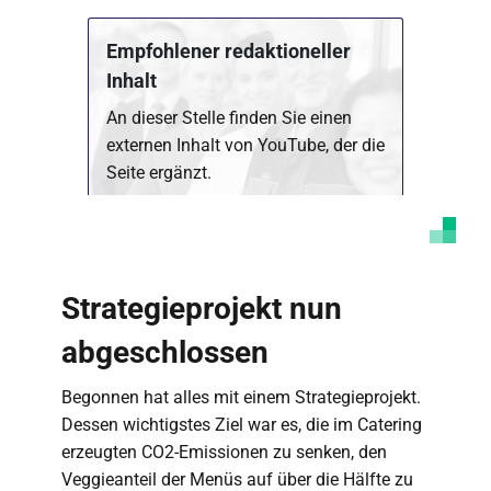
Empfohlener redaktioneller
Inhalt
An dieser Stelle finden Sie einen
externen Inhalt von YouTube, der die
Seite ergänzt.
Marketing Cookies akzeptieren
Ich bin damit einverstanden, dass mir externe
Inhalte angezeigt werden. Damit können
Strategieprojekt nun
personenbezogene Daten an Drittplattformen
übermittelt werden. Mehr dazu in unserer
Datenschutzerklärung
.
abgeschlossen
Begonnen hat alles mit einem Strategieprojekt.
Dessen wichtigstes Ziel war es, die im Catering
erzeugten CO2-Emissionen zu senken, den
Veggieanteil der Menüs auf über die Hälfte zu