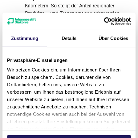
Kilometern. So steigt der Anteil regionaler
Produkte – und Transportwege schrumpfen.
Reste clever nutzen: Ob im Haushalt oder in
der Großküche – Essen sollte nicht im Müll
Zustimmung
Details
Über Cookies
landen. Teilen, einfrieren, weiterverarbeiten
– so bleibt Genuss nachhaltig.
Privatsphäre-Einstellungen
Energie im Blick: Wer mit Restwärme kocht
oder Ökostrom nutzt, macht seine Küche ein
Wir setzen Cookies ein, um Informationen über Ihren
Stück klimafreundlicher.
Besuch zu speichern. Cookies, darunter die von
Drittanbietern, helfen uns, unsere Website zu
verbessern, um Ihnen das bestmögliche Erlebnis auf
CO₂ sparen, Gesundheit
unserer Website zu bieten, und Ihnen auf Ihre Interessen
zugeschnittene Angebote zu machen. Technisch
fördern, Zukunft sichern
notwendige Cookies werden auch bei der Auswahl von
ablehnen gesetzt. Ihre Einstellungen können Sie jederzeit
Die Zahlen sprechen für sich: 740 Tonnen
am Seitenende unter Cookie-Einstellungen ändern.
weniger CO₂ pro Jahr. Zum Vergleich: Das
Weitere Informationen hierzu finden Sie in unserer
entspricht rund 160 Mittelklassewagen, die