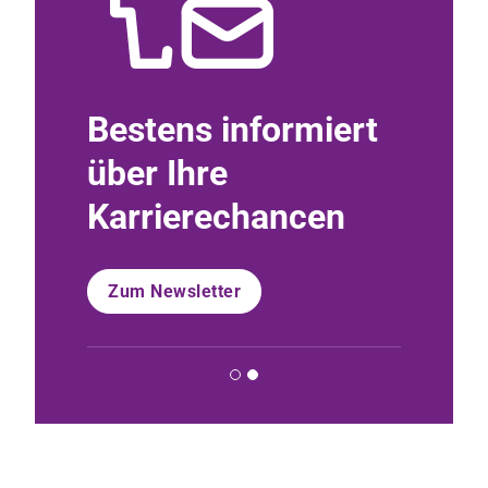
en mit
Bestens informiert
Lust 
über Ihre
Sinn?
Karrierechancen
ben
Mehr er
Zum Newsletter