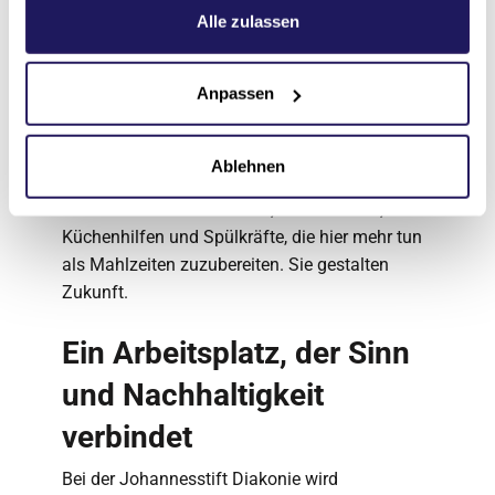
Datenschutzerklärung
.
Alle zulassen
plötzlich von der Straße verschwinden. Allein
die Fleischreduktion spart 154 Tonnen CO₂.
Anpassen
Doch die wahre Wirkung liegt nicht in den
Zahlen. Sie liegt in den Menschen, die
tagtäglich kochen, servieren und abspülen –
Ablehnen
und damit zeigen: Nachhaltigkeit beginnt in der
Küche. Es sind Köch*innen, Servicekräfte,
Küchenhilfen und Spülkräfte, die hier mehr tun
als Mahlzeiten zuzubereiten. Sie gestalten
Zukunft.
Ein Arbeitsplatz, der Sinn
und Nachhaltigkeit
verbindet
Bei der Johannesstift Diakonie wird