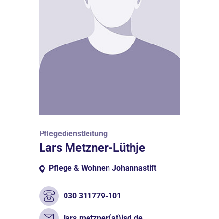
Pflegedienstleitung
Lars Metzner-Lüthje
Pflege & Wohnen Johannastift
030 311779-101
lars.metzner(at)jsd.de