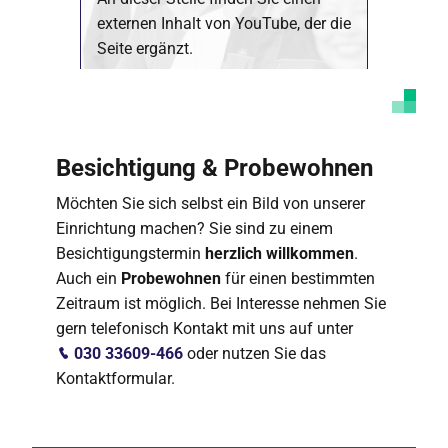
externen Inhalt von YouTube, der die
Seite ergänzt.
Marketing Cookies akzeptieren
Ich bin damit einverstanden, dass mir externe
Inhalte angezeigt werden. Damit können
Besichtigung & Probewohnen
personenbezogene Daten an Drittplattformen
übermittelt werden. Mehr dazu in unserer
Datenschutzerklärung
.
Möchten Sie sich selbst ein Bild von unserer
Einrichtung machen? Sie sind zu einem
Besichtigungstermin
herzlich willkommen
.
Auch ein
Probewohnen
für einen bestimmten
Zeitraum ist möglich. Bei Interesse nehmen Sie
gern telefonisch Kontakt mit uns auf unter
030 33609-466
oder nutzen Sie das
Kontaktformular.