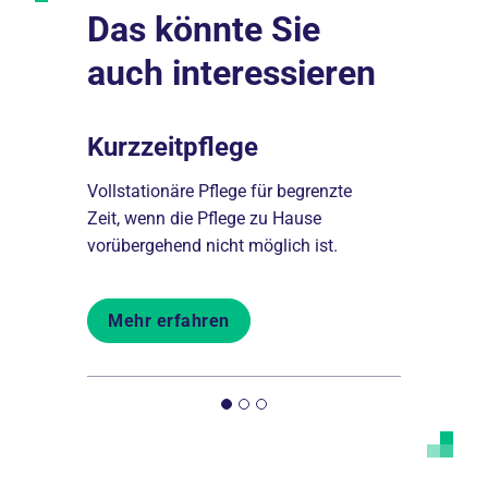
Das könnte Sie
auch interessieren
hme
Kurzzeitpflege
Servic
gen rund
Vollstationäre Pflege für begrenzte
Selbstbesti
Zeit, wenn die Pflege zu Hause
Wänden wo
ufnahme.
vorübergehend nicht möglich ist.
Hilfe und U
Mehr erfahren
Mehr er