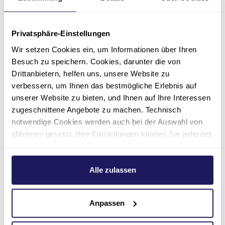
Sie teilnehmen möchten, entscheiden Sie
selbst.
Privatsphäre-Einstellungen
Jede Wohngemeinschaft hat eine
Wir setzen Cookies ein, um Informationen über Ihren
Bezugspflegekraft
, die sich als
Besuch zu speichern. Cookies, darunter die von
Ansprechpartner*in um Ihre persönlichen
Drittanbietern, helfen uns, unsere Website zu
Belange kümmert.
verbessern, um Ihnen das bestmögliche Erlebnis auf
Begleitung von Menschen mit
unserer Website zu bieten, und Ihnen auf Ihre Interessen
zugeschnittene Angebote zu machen. Technisch
Demenz
notwendige Cookies werden auch bei der Auswahl von
Durch
regelmäßige Fortbildungen
sind unsere
ablehnen gesetzt. Ihre Einstellungen können Sie jederzeit
Mitarbeitenden im Umgang mit
am Seitenende unter Cookie-Einstellungen ändern.
demenzkranken Bewohner*innen
geschult
Weitere Informationen hierzu finden Sie in unserer
und kennen deren besondere Bedürfnisse.
Datenschutzerklärung
.
Alle zulassen
Unterschiedliche Therapien und eine
hochwertige ärztliche Versorgung werden in
Anpassen
den Alltag eingebunden.