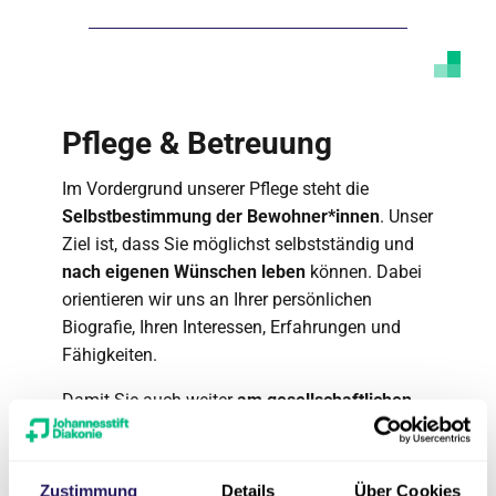
Pflege & Betreuung
Im Vordergrund unserer Pflege steht die
Selbstbestimmung der Bewohner*innen
. Unser
Ziel ist, dass Sie möglichst selbstständig und
nach eigenen Wünschen leben
können. Dabei
orientieren wir uns an Ihrer persönlichen
Biografie, Ihren Interessen, Erfahrungen und
Fähigkeiten.
Damit Sie auch weiter
am gesellschaftlichen
Leben teilnehmen
können, bieten wir Ihnen
abwechslungsreiche und aktivierende
Betreuungsangebote an. Ob und bei welchen
Zustimmung
Details
Über Cookies