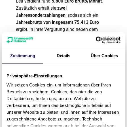
Lea verdient rund
5.800 Euro brutto/Monat
.
Zusätzlich erhält sie
zwei
Jahressonderzahlungen
, sodass sich ein
Jahresbrutto von insgesamt 75.413 Euro
ergibt. In ihrer Vergütung sind neben dem
Grundentgelt u. a. Vergütungen für
Bereitschafts- und Rufdienste, Sonn- und
Feiertagszuschläge, Kinderzuschlag sowie
Zustimmung
Details
Über Cookies
weitere tarifliche Zulagen enthalten. Die
tatsächliche Höhe kann je nach persönlicher
Situation, Einsatz und Dienstplan variieren.
Privatsphäre-Einstellungen
Wir setzen Cookies ein, um Informationen über Ihren
Besuch zu speichern. Cookies, darunter die von
Drittanbietern, helfen uns, unsere Website zu
verbessern, um Ihnen das bestmögliche Erlebnis auf
unserer Website zu bieten, und Ihnen auf Ihre Interessen
zugeschnittene Angebote zu machen. Technisch
notwendige Cookies werden auch bei der Auswahl von