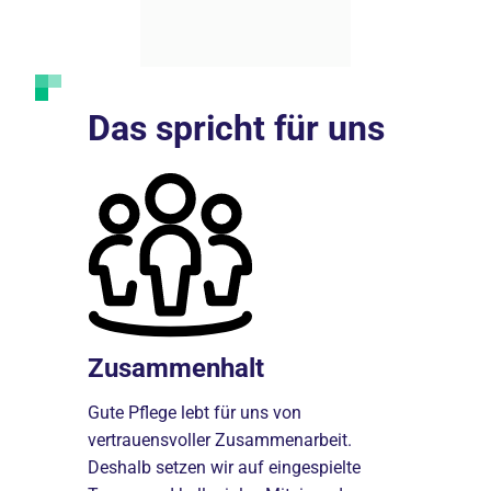
Das spricht für uns
Zusammenhalt
Sicherh
t
Gute Pflege lebt für uns von
Die Johanne
sorgen
vertrauensvoller Zusammenarbeit.
der größten
Deshalb setzen wir auf eingespielte
bieten indi