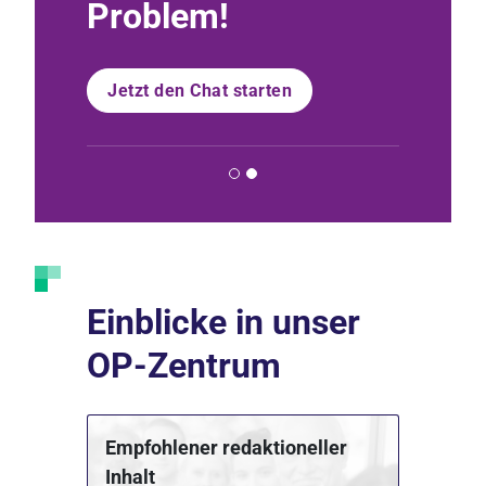
Problem!
Diako
n
Jetzt den Chat starten
Jetzt K
Einblicke in unser
OP-Zentrum
Empfohlener redaktioneller
Inhalt