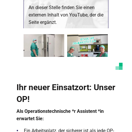
An dieser Stelle finden Sie einen
externen Inhalt von YouTube, der die
Seite ergänzt.
Marketing Cookies akzeptieren
Ich bin damit einverstanden, dass mir externe
Inhalte angezeigt werden. Damit können
personenbezogene Daten an Drittplattformen
übermittelt werden. Mehr dazu in unserer
Datenschutzerklärung
.
Ihr neuer Einsatzort: Unser
OP!
Als Operationstechnische *r Assistent *in
erwartet Sie:
Ein Arbeitsplatz, der sicherer ist als jede OP-