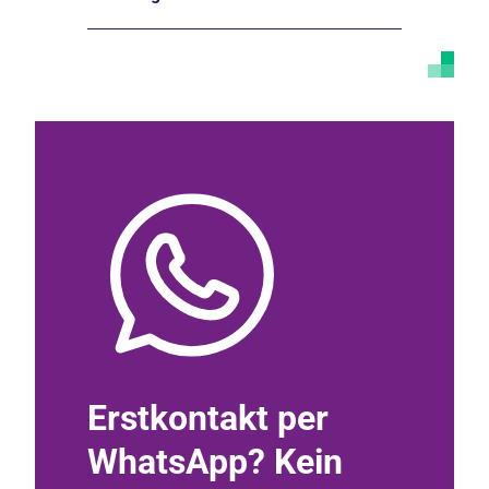
 in
Erstkontakt per
Komm
ift
WhatsApp? Kein
die J