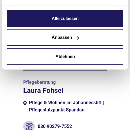
am Seitenende unter Cookie-Einstellungen ändern.
Weitere Informationen hierzu finden Sie in unserer
Datenschutzerklärung
.
Alle zulassen
Anpassen
Ablehnen
Pflegeberatung
Laura Fohsel
Pflege & Wohnen im Johannesstift |
Pflegestützpunkt Spandau
030 90279-7552