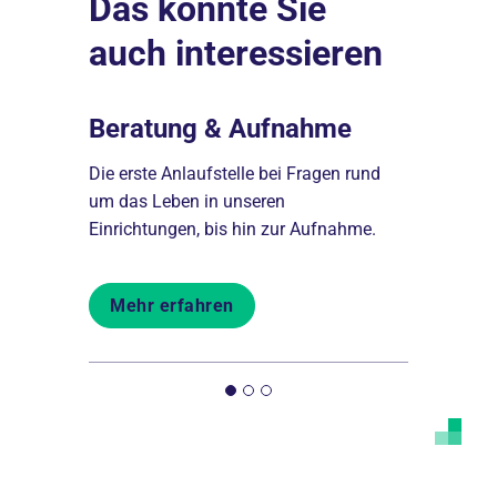
Das könnte Sie
auch interessieren
Beratung & Aufnahme
Ethikb
Die erste Anlaufstelle bei Fragen rund
Unsere Ethi
r Ihre
um das Leben in unseren
Konfliktsit
lege.
Einrichtungen, bis hin zur Aufnahme.
Entscheidu
Mehr erfahren
Mehr er