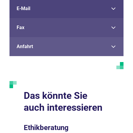
E-Mail
Fax
Anfahrt
Das könnte Sie
auch interessieren
Ethikberatung
Palliat