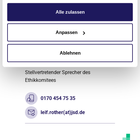
Weitere Informationen hierzu finden Sie in unserer
Datenschutzerklärung
.
Alle zulassen
Anpassen
Pastor, Seelsorger
Leif Rother
Ablehnen
Klinik Amsee
Stellvertretender Sprecher des
Ethikkomitees
0170 454 75 35
leif.rother(at)jsd.de