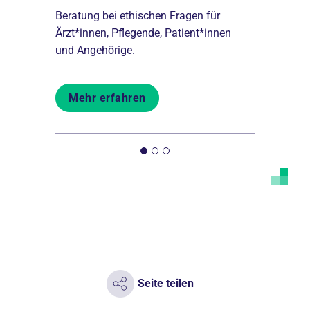
Beratung bei ethischen Fragen für
Die Palliat
Ärzt*innen, Pflegende, Patient*innen
Menschen 
und Angehörige.
Erkrankung
Mehr erfahren
Mehr er
Seite teilen