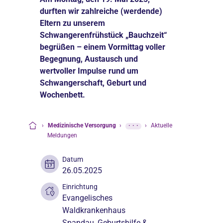
durften wir zahlreiche (werdende)
Eltern zu unserem
Schwangerenfrühstück „Bauchzeit“
begrüßen – einem Vormittag voller
Begegnung, Austausch und
wertvoller Impulse rund um
Schwangerschaft, Geburt und
Wochenbett.
›
Medizinische Versorgung
›
···
›
Aktuelle
Startseite
Meldungen
Datum
26.05.2025
Einrichtung
Evangelisches
Waldkrankenhaus
Spandau
, Geburtshilfe &