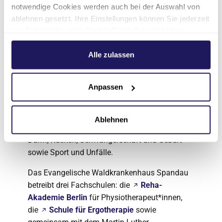
notwendige Cookies werden auch bei der Auswahl von
Fachabteilungen, vierzehn medizinische
ablehnen gesetzt. Ihre Einstellungen können Sie jederzeit
Zentren und 518 Betten. Jährlich versorgen wir
am Seitenende unter Cookie-Einstellungen ändern.
rund 22.000 Patient*innen stationär und
Weitere Informationen hierzu finden Sie in unserer
weitere 70.000 Patient*innen ambulant.
Datenschutzerklärung
.
Alle zulassen
Die Behandlungsschwerpunkte liegen in den
Bereichen Altersmedizin, Brustkrebs /
Anpassen
Brustrekonstruktion, Chronische Wunden,
Gefäßerkrankungen, Gelenke und künstlicher
Gelenkersatz, Herz, Kinder- und Jugendmedizin,
Ablehnen
Kinderchirurgie und –urologie, Krebs, Magen /
Darm, Rücken, Schwangerschaft und Geburt
sowie Sport und Unfälle.
Das Evangelische Waldkrankenhaus Spandau
betreibt drei Fachschulen: die
Reha-
Akademie Berlin
für Physiotherapeut*innen,
die
Schule für Ergotherapie
sowie