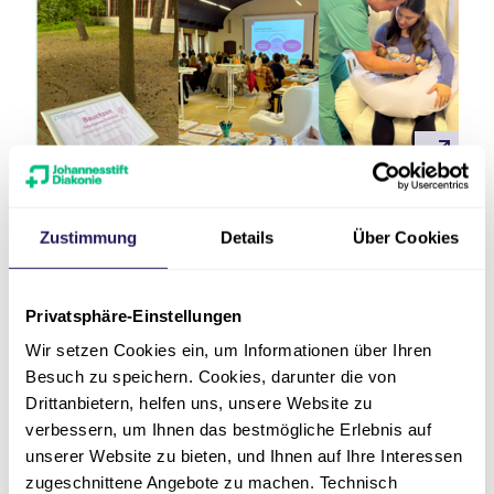
Über das Evangelische
Zustimmung
Details
Über Cookies
Waldkrankenhaus
Privatsphäre-Einstellungen
Spandau
Wir setzen Cookies ein, um Informationen über Ihren
Das Evangelische Waldkrankenhaus Spandau,
Besuch zu speichern. Cookies, darunter die von
ein Unternehmen der Johannesstift Diakonie,
Drittanbietern, helfen uns, unsere Website zu
ist Akademisches Lehrkrankenhaus der Charité
verbessern, um Ihnen das bestmögliche Erlebnis auf
unserer Website zu bieten, und Ihnen auf Ihre Interessen
– Universitätsmedizin Berlin. Das 1947
zugeschnittene Angebote zu machen. Technisch
gegründete Notfallkrankenhaus umfasst neun