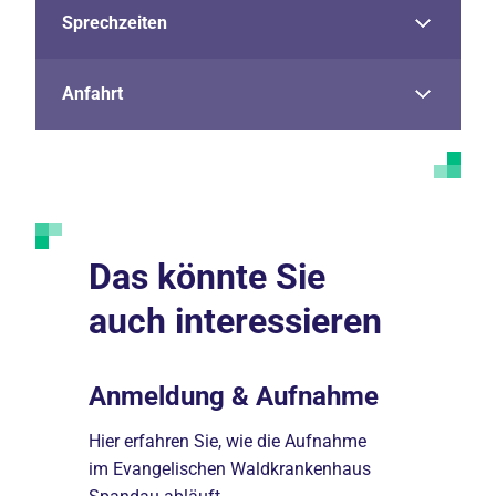
Sprechzeiten
Anfahrt
Das könnte Sie
auch interessieren
ren
Anmeldung & Aufnahme
Allgeme
Hier erfahren Sie, wie die Aufnahme
Wir informi
ndelte
im Evangelischen Waldkrankenhaus
Services ru