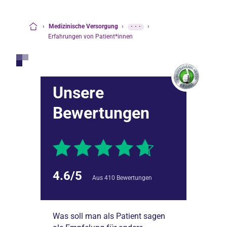
›
Medizinische Versorgung
›
···
›
Startseite
Erfahrungen von Patient*innen
Unsere
Bewertungen
4.6/5
Aus 410 Bewertungen
er
Was soll man als Patient sagen
Ich war nun sc