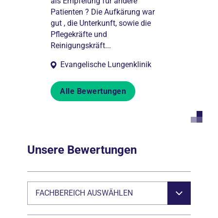
enklinik Berlin
als Empfelung für andere
in diesem Kra
 positiv. Das
Patienten ? Die Aufkärung war
sinkt die Motiv
h, die Abläufe
gut , die Unterkunft, sowie die
Reinigungskrä
 habe mic...
Pflegekräfte und
zweiten Tag wu
Reinigungskräft...
Evangelische Lungenklinik
Alle Bewertungen
Unsere Bewertungen
FACHBEREICH AUSWÄHLEN