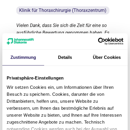
Klinik für Thoraxchirurgie (Thoraxzentrum)
Vielen Dank, dass Sie sich die Zeit für eine so
ausführliche Bewertung genommen haben. Es
tut uns sehr leid, dass wir Ihre Erwartungen
nicht vollständig erfüllen konnten. Was den
regelmäßigen Wechsel der behandelnden
Zustimmung
Details
Über Cookies
Ärztinnen betrifft, verstehen wir Ihre Kritik sehr
gut. Ein häufiger Personalwechsel erschwert
den Vertrauensaufbau – und es ist belastend,
Privatsphäre-Einstellungen
wenn man seine Geschichte mehrfach erzählen
Wir setzen Cookies ein, um Informationen über Ihren
muss. Gerade bei einem längeren Aufenthalt
Besuch zu speichern. Cookies, darunter die von
lässt sich dies leider nur begrenzt vermeiden, da
Drittanbietern, helfen uns, unsere Website zu
auch unsere Ärztinnen den 24-Stunden-Betrieb
verbessern, um Ihnen das bestmögliche Erlebnis auf
mit Diensten, freien Tagen und OP-Zeiten
unserer Website zu bieten, und Ihnen auf Ihre Interessen
abdecken müssen. So kommt es, dass Sie
zugeschnittene Angebote zu machen. Technisch
während Ihres Aufenthalts mehrere Ärzt*innen
notwendige Cookies werden auch bei der Auswahl von