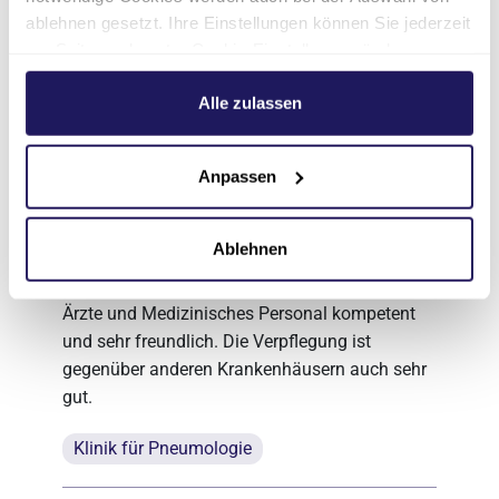
kennengelernt haben. Wir nehmen Ihre
ablehnen gesetzt. Ihre Einstellungen können Sie jederzeit
Rückmeldung sehr ernst und werden unsere
am Seitenende unter Cookie-Einstellungen ändern.
internen Abläufe vor diesem Hintergrund noch
Weitere Informationen hierzu finden Sie in unserer
einmal genau überprüfen.
Datenschutzerklärung
.
Alle zulassen
Anpassen
5/5
Ablehnen
19.07.2026
Ärzte und Medizinisches Personal kompetent
und sehr freundlich. Die Verpflegung ist
gegenüber anderen Krankenhäusern auch sehr
gut.
Klinik für Pneumologie