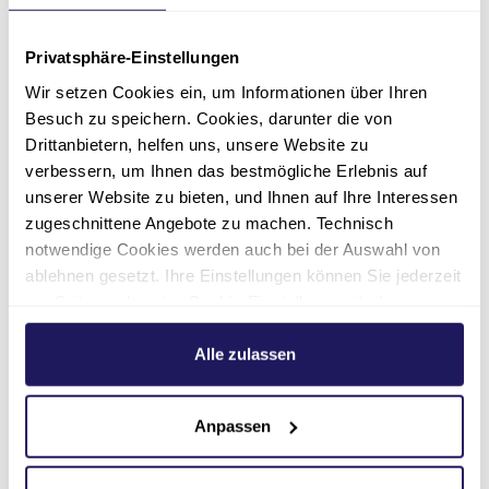
Nachhaltig:
Der Fokus des
Rauchfrei-Programms liegt
Privatsphäre-Einstellungen
auf einem nachhaltigen
Wir setzen Cookies ein, um Informationen über Ihren
Erfolg und bietet auch nach
Besuch zu speichern. Cookies, darunter die von
der Tabakentwöhnung
Drittanbietern, helfen uns, unsere Website zu
persönlichen Rückhalt.
verbessern, um Ihnen das bestmögliche Erlebnis auf
unserer Website zu bieten, und Ihnen auf Ihre Interessen
zugeschnittene Angebote zu machen. Technisch
notwendige Cookies werden auch bei der Auswahl von
Alltagsnah:
Das Rauchfrei-
ablehnen gesetzt. Ihre Einstellungen können Sie jederzeit
Programm ist lebens- und
am Seitenende unter Cookie-Einstellungen ändern.
praxisnah. Konkrete Pläne
Weitere Informationen hierzu finden Sie in unserer
und verschiedene Hilfsmittel
Datenschutzerklärung
.
Alle zulassen
bieten Unterstützung auf dem
Weg zu einem rauchfreien
Anpassen
Leben.