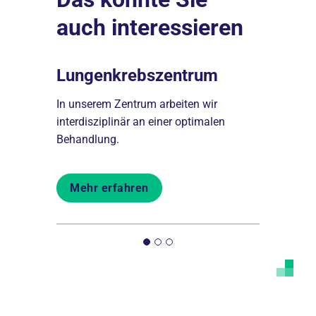
auch interessieren
Lungenkrebszentrum
Unser 
re
In unserem Zentrum arbeiten wir
Hier finden
thalt im
interdisziplinär an einer optimalen
zu unserem
Behandlung.
und vieles 
Mehr erfahren
Mehr er