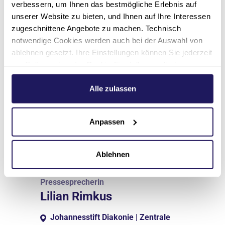
verbessern, um Ihnen das bestmögliche Erlebnis auf
unserer Website zu bieten, und Ihnen auf Ihre Interessen
zugeschnittene Angebote zu machen. Technisch
notwendige Cookies werden auch bei der Auswahl von
ablehnen gesetzt. Ihre Einstellungen können Sie jederzeit
am Seitenende unter Cookie-Einstellungen ändern.
Weitere Informationen hierzu finden Sie in unserer
Datenschutzerklärung
.
Alle zulassen
Anpassen
Ablehnen
Pressesprecherin
Lilian Rimkus
Johannesstift Diakonie | Zentrale