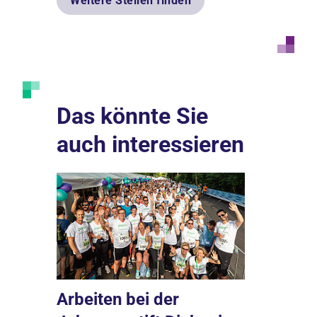
Weitere Stellen finden
Das könnte Sie
auch interessieren
 per
Ausbild
Arbeiten bei der