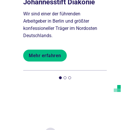
Johanne
Johannesstift Diakonie
Von der Pik
Wir sind einer der führenden
ende
Schulen bil
Arbeitgeber in Berlin und größter
len aber
aus und beg
konfessioneller Träger im Nordosten
Menschen b
Deutschlands.
Mehr er
Mehr erfahren