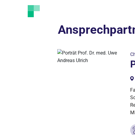
Ansprechpart
Ch
P
Fa
Sc
Re
MI