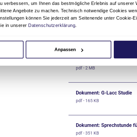
pdf
·
8 MB
u verbessern, um Ihnen das bestmögliche Erlebnis auf unserer 
nittene Angebote zu machen. Technisch notwendige Cookies wer
instellungen können Sie jederzeit am Seitenende unter Cookie-E
Sie in unserer
Datenschutzerklärung
.
Flyer: Komplementärmediz
pdf
·
2 MB
Anpassen
Flyer: Psychoonkologie
pdf
·
2 MB
Dokument: G-Lacc Studie
pdf
·
165 KB
Dokument: Sprechstunde fü
pdf
·
351 KB