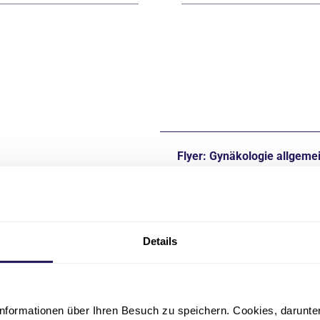
Flyer: Gynäkologie allgeme
pdf
·
2 MB
Flyer: Endometriosezentru
Details
pdf
·
6 MB
Flyer: Brustzentrum
nformationen über Ihren Besuch zu speichern. Cookies, darunter 