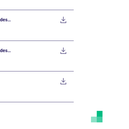
 des…
 des…