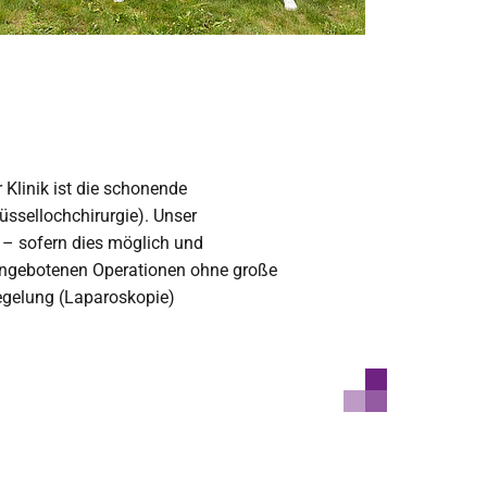
Klinik ist die schonende
üssellochchirurgie). Unser
 – sofern dies möglich und
e angebotenen Operationen ohne große
iegelung (Laparoskopie)