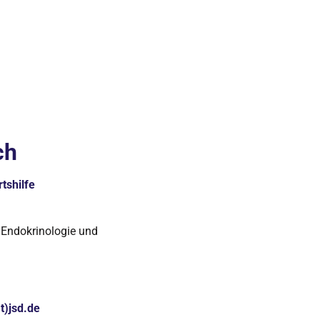
ch
tshilfe
 Endokrinologie und
t)jsd.de