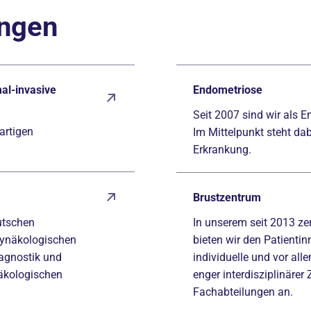
ungen
al-invasive
Endometriose
Seit 2007 sind wir als E
artigen
Im Mittelpunkt steht dab
Erkrankung.
Brustzentrum
utschen
In unserem seit 2013 zer
 Gynäkologischen
bieten wir den Patientin
iagnostik und
individuelle und vor all
näkologischen
enger interdisziplinäre
Fachabteilungen an.