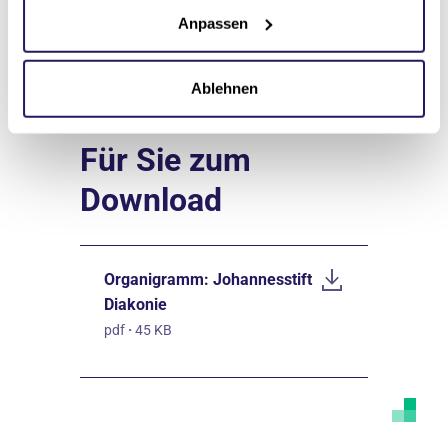
vorstandssekretariat(at)jsd.de
Anpassen
Ablehnen
Für Sie zum
Download
Organigramm: Johannesstift
Diakonie
pdf
·
45 KB