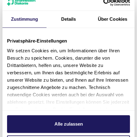
Zustimmung
Details
Über Cookies
Privatsphäre-Einstellungen
Wir setzen Cookies ein, um Informationen über Ihren
Besuch zu speichern. Cookies, darunter die von
Drittanbietern, helfen uns, unsere Website zu
verbessern, um Ihnen das bestmögliche Erlebnis auf
unserer Website zu bieten, und Ihnen auf Ihre Interessen
zugeschnittene Angebote zu machen. Technisch
Vorstand Personal
notwendige Cookies werden auch bei der Auswahl von
Christoph Dürdoth
ablehnen gesetzt. Ihre Einstellungen können Sie jederzeit
am Seitenende unter Cookie-Einstellungen ändern.
Johannesstift Diakonie
Weitere Informationen hierzu finden Sie in unserer
Datenschutzerklärung
.
Alle zulassen
030 762891-100